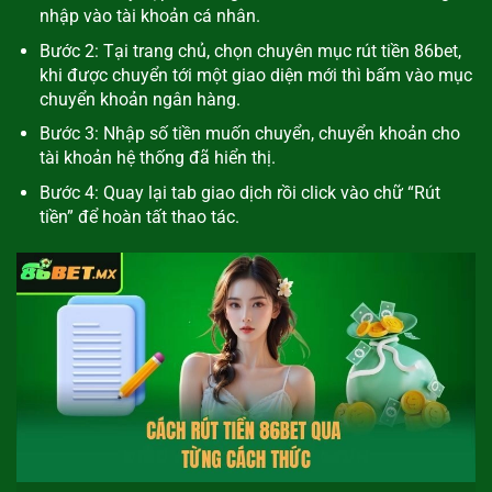
nhập vào tài khoản cá nhân.
Bước 2: Tại trang chủ, chọn chuyên mục rút tiền 86bet,
khi được chuyển tới một giao diện mới thì bấm vào mục
chuyển khoản ngân hàng.
Bước 3: Nhập số tiền muốn chuyển, chuyển khoản cho
tài khoản hệ thống đã hiển thị.
Bước 4: Quay lại tab giao dịch rồi click vào chữ “Rút
tiền” để hoàn tất thao tác.