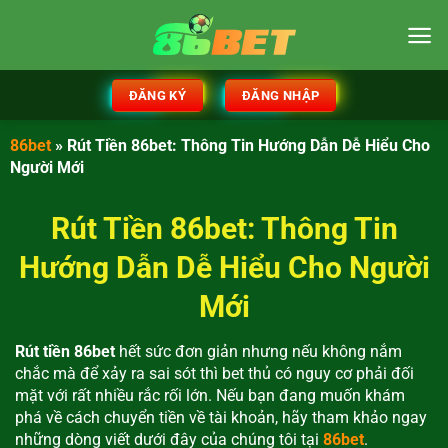
Bỏ
qua
nội
dung
ĐĂNG KÝ
ĐĂNG NHẬP
86bet
»
Rút Tiền 86bet: Thông Tin Hướng Dẫn Dễ Hiểu Cho
Người Mới
Rút Tiền 86bet: Thông Tin
Hướng Dẫn Dễ Hiểu Cho Người
Mới
Rút tiền 86bet
hết sức đơn giản nhưng nếu không nắm
chắc mà để xảy ra sai sót thì bet thủ có nguy cơ phải đối
mặt với rất nhiều rắc rối lớn. Nếu bạn đang muốn khám
phá về cách chuyển tiền về tài khoản, hãy tham khảo ngay
những dòng viết dưới đây của chúng tôi tại
86bet
.