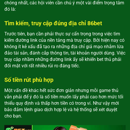
chóng nhất, các hội viên cần chú ý một vài điểm trọng tâm
đó là:
Tìm kiếm, truy cập đúng địa chỉ 86bet
Trước tiên, bạn cần phải thực sự cẩn trọng trong việc tìm
kiếm đường link của nền tảng mà truy cập. Bởi hiện nay có
không ít kẻ xấu đã tạo ra những địa chỉ giả mạo nhằm lừa
đảo tài sản, đánh cắp thông tin, tài khoản người dùng. Việc
truy cập nhầm những đường link ấy sẽ khiến bet thủ phải
đối mặt với rất nhiều rủi ro đáng tiếc.
Số tiền rút phù hợp
Một vấn đề khác hết sức đơn giản nhưng mỗi game thủ
vẫn phải để ý đó là số tiền muốn lấy phải cao hơn mức tối
thiểu quy định và thấp hơn tiền có trong ví. Như vậy mới
bảo đảm lệnh giao dịch hợp lệ và hệ thống sẽ xét duyệt
cho bạn.