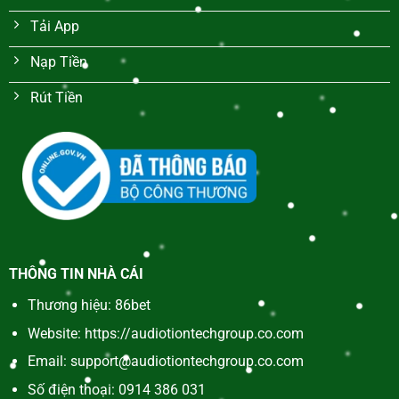
Tải App
Nạp Tiền
Rút Tiền
THÔNG TIN NHÀ CÁI
Thương hiệu: 86bet
Website: https://audiotiontechgroup.co.com
Email:
support@audiotiontechgroup.co.com
Số điện thoại: 0914 386 031