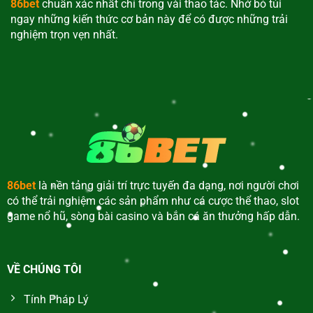
86bet
chuẩn xác nhất chỉ trong vài thao tác. Nhớ bỏ túi
ngay những kiến thức cơ bản này để có được những trải
nghiệm trọn vẹn nhất.
86bet
là nền tảng giải trí trực tuyến đa dạng, nơi người chơi
có thể trải nghiệm các sản phẩm như cá cược thể thao, slot
game nổ hũ, sòng bài casino và bắn cá ăn thưởng hấp dẫn.
VỀ CHÚNG TÔI
Tính Pháp Lý