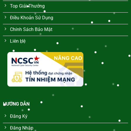
Top Giải Thưởng
Điều Khoản Sử Dụng
Chính Sách Bảo Mật
Liên Hệ
HƯỚNG DẪN
Đăng Ký
Đăng Nhập