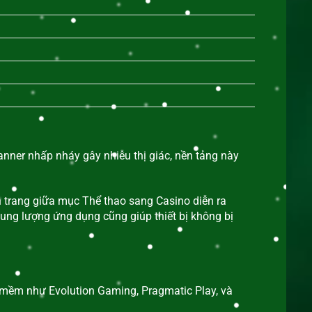
anner nhấp nháy gây nhiễu thị giác, nền tảng này
ển trang giữa mục Thể thao sang Casino diễn ra
dung lượng ứng dụng cũng giúp thiết bị không bị
n mềm như Evolution Gaming, Pragmatic Play, và