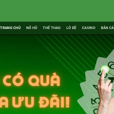
TRANG CHỦ
NỔ HŨ
THỂ THAO
LÔ ĐỀ
CASINO
BẮN CÁ