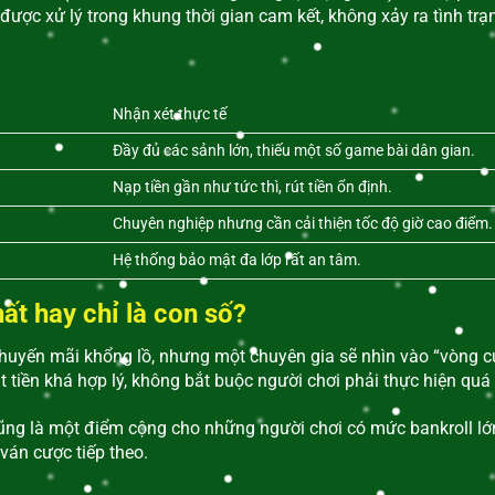
 được xử lý trong khung thời gian cam kết, không xảy ra tình trạ
Nhận xét thực tế
Đầy đủ các sảnh lớn, thiếu một số game bài dân gian.
Nạp tiền gần như tức thì, rút tiền ổn định.
Chuyên nghiệp nhưng cần cải thiện tốc độ giờ cao điểm.
Hệ thống bảo mật đa lớp rất an tâm.
ất hay chỉ là con số?
khuyến mãi khổng lồ, nhưng một chuyên gia sẽ nhìn vào “vòng c
út tiền khá hợp lý, không bắt buộc người chơi phải thực hiện qu
ũng là một điểm cộng cho những người chơi có mức bankroll lớn
 ván cược tiếp theo.