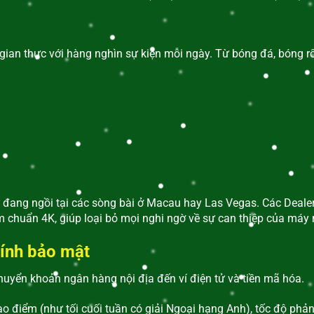
gian thực với hàng nghìn sự kiện mỗi ngày. Từ bóng đá, bóng rổ
đang ngồi tại các sòng bài ở Macau hay Las Vegas. Các Dealer
am chuẩn 4K, giúp loại bỏ mọi nghi ngờ về sự can thiệp của máy
tính bảo mật
uyển khoản ngân hàng nội địa đến ví điện tử và tiền mã hóa.
ao điểm (như tối cuối tuần có giải Ngoại hạng Anh), tốc độ ph