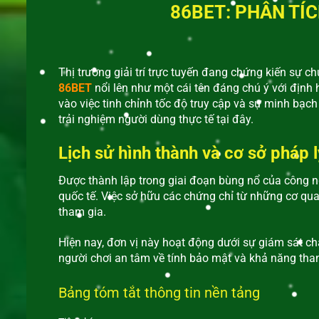
86BET: PHÂN TÍC
Thị trường giải trí trực tuyến đang chứng kiến sự 
86BET
nổi lên như một cái tên đáng chú ý với định 
vào việc tinh chỉnh tốc độ truy cập và sự minh bạch 
trải nghiệm người dùng thực tế tại đây.
Lịch sử hình thành và cơ sở pháp 
Được thành lập trong giai đoạn bùng nổ của công n
quốc tế. Việc sở hữu các chứng chỉ từ những cơ qu
tham gia.
Hiện nay, đơn vị này hoạt động dưới sự giám sát c
người chơi an tâm về tính bảo mật và khả năng tha
Bảng tóm tắt thông tin nền tảng