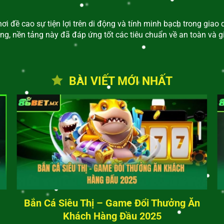
 đề cao sự tiện lợi trên di động và tính minh bạch trong giao 
g, nền tảng này đã đáp ứng tốt các tiêu chuẩn về an toàn và giả
BÀI VIẾT MỚI NHẤT
Bắn Cá Siêu Thị – Game Đổi Thưởng Ăn
Khách Hàng Đầu 2025