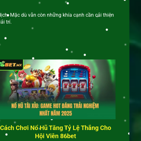
dịch. Mặc dù vẫn còn những khía cạnh cần cải thiện
i trí.
Cách Chơi Nổ Hũ Tăng Tỷ Lệ Thắng Cho
Nổ
Hội Viên 86bet