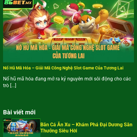
hàng tỷ
Nhắc đến nổ hũ 86bet chắc chắn không thể thiếu được yếu
tố thu hút khách hàng đông đảo hàng đầu chính là tiền
thưởng. Ở mỗi siêu phẩm tại đây đều được công khai tỷ lệ
thưởng cùng RTP minh bạch để thành viên lựa chọn và thử
thách cùng các guồng quay.
Nổ Hũ Mã Hóa – Giải Mã Công Nghệ Slot Game Của Tương Lai
Nổ hũ mã hóa đang mở ra kỷ nguyên mới sôi động cho các
trò [...]
Bài viết mới
Trải nghiệm nổ hũ 86bet không giới hạn với 400+ siêu phẩm
Bắn Cá Ăn Xu – Khám Phá Đại Dương Săn
Thưởng Siêu Hời