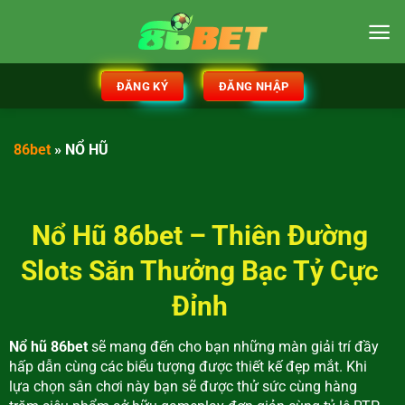
Bỏ
qua
nội
dung
ĐĂNG KÝ
ĐĂNG NHẬP
86bet
»
NỔ HŨ
Nổ Hũ 86bet – Thiên Đường
Slots Săn Thưởng Bạc Tỷ Cực
Đỉnh
Nổ hũ 86bet
sẽ mang đến cho bạn những màn giải trí đầy
hấp dẫn cùng các biểu tượng được thiết kế đẹp mắt. Khi
lựa chọn sân chơi này bạn sẽ được thử sức cùng hàng