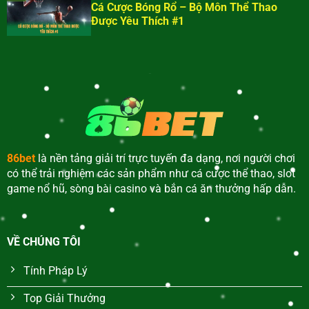
mục nổ hũ 86bet
Cá Cược Bóng Rổ – Bộ Môn Thể Thao
Được Yêu Thích #1
Để mang đến trải nghiệm chất lượng cho thành viên với
dòng game slots hiện nay chúng tôi đã hợp tác cùng nhiều
đối tác uy tín. Do đó bạn có thể thử sức không giới hạn tại
các sảnh như JDB, TechPlay, CQ9,…Nếu chưa biết nên chơi
gì thì có thể tham khảo ngay top 3 game nổ hũ cực hot
được điểm danh ngay dưới đây nhé!
Sơn Tinh Thủy Tinh
86bet
là nền tảng giải trí trực tuyến đa dạng, nơi người chơi
Đây là tựa game nổ hũ 86bet được lấy cảm hứng từ câu
có thể trải nghiệm các sản phẩm như cá cược thể thao, slot
chuyện cùng tên với hũ thưởng được tích lũy lên đến hơn 1
game nổ hũ, sòng bài casino và bắn cá ăn thưởng hấp dẫn.
tỷ đồng. Đối với trò chơi này thành viên sẽ bước vào không
gian giải trí mang đậm nét truyền thống với các biểu tượng
quen thuộc voi chín ngà, gà chín cựa,….Với tỷ lệ thanh toán
VỀ CHÚNG TÔI
từ 2x – 5,000x thành viên còn có thể nâng cao cơ hội chiến
thắng hơn với các tính năng Scatter, Bonus, Wild Sơn
Tính Pháp Lý
Tinh/Thủy Tinh/Mị Nương.
Top Giải Thưởng
Ăn khế trả vàng