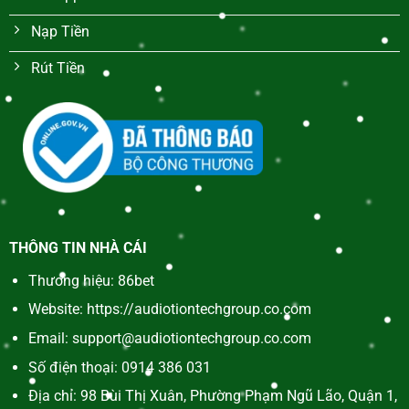
Doctor Strange
Nạp Tiền
Nếu bạn yêu thích những siêu phẩm được lấy ý tưởng từ
Rút Tiền
các bộ phim của vũ trụ Marvel thì Doctor Strange sẽ là sự
lựa chọn hoàn hảo. Lúc này này bạn sẽ bước vào hành
trình giải cứu trái đất cùng các biểu tượng vô cùng đặc
trưng mang đến hệ số thưởng khủng x3,500. Đặc biệt nếu
nổ thành công hũ Jackpot thì ngay lập tức hàng tỷ đồng sẽ
nằm gọn trong tay bạn.
Qua những chia sẻ trên hẳn là các bạn cũng đã có cái nhìn
khách quan hơn về chuyên mục
nổ hũ 86bet
rồi đúng
THÔNG TIN NHÀ CÁI
không nào. Đây hứa hẹn sẽ là sân chơi giải trí đổi thưởng
đầy hấp dẫn lên đến 400+ siêu phẩm slots đang chờ đợi
Thương hiệu: 86bet
bạn khám phá. Còn chần chờ gì nữa mà không tạo tài
Website: https://audiotiontechgroup.co.com
khoản trải nghiệm tại 86bet ngay hôm nay để bắt đầu
Email:
support@audiotiontechgroup.co.com
những màn săn thưởng độc đáo cùng các biểu tượng.
Số điện thoại: 0914 386 031
Địa chỉ: 98 Bùi Thị Xuân, Phường Phạm Ngũ Lão, Quận 1,